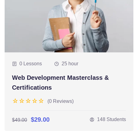
0 Lessons
25 hour
Web Development Masterclass &
Certifications
(0 Reviews)
$29.00
148 Students
$49.00