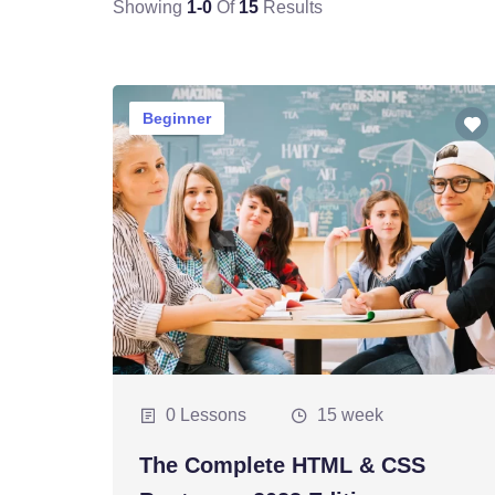
Showing
1-0
Of
15
Results
Beginner
0 Lessons
15 week
The Complete HTML & CSS