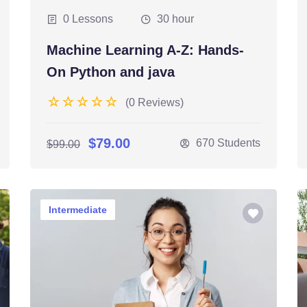
0 Lessons
30 hour
Machine Learning A-Z: Hands-
On Python and java
(0 Reviews)
$79.00
670 Students
$99.00
Intermediate