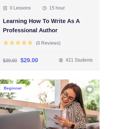
0 Lessons
15 hour
Learning How To Write As A
Professional Author
(0 Reviews)
$29.00
421 Students
$39.00
Beginner