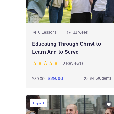
0 Lessons
11 week
Educating Through Christ to
Learn And to Serve
(0 Reviews)
$29.00
94 Students
$39.00
Expert