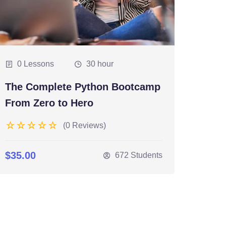
0 Lessons
30 hour
The Complete Python Bootcamp
From Zero to Hero
(0 Reviews)
$35.00
672 Students