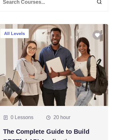
All Levels
0 Lessons
20 hour
The Complete Guide to Build