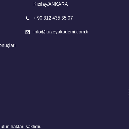
Kızılay/ANKARA
+ 90 312 435 35 07
info@kuzeyakademi.com.tr
onuçları
ütün hakları saklıdır.