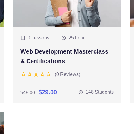
0 Lessons
25 hour
Web Development Masterclass
& Certifications
(0 Reviews)
$29.00
148 Students
$49.00