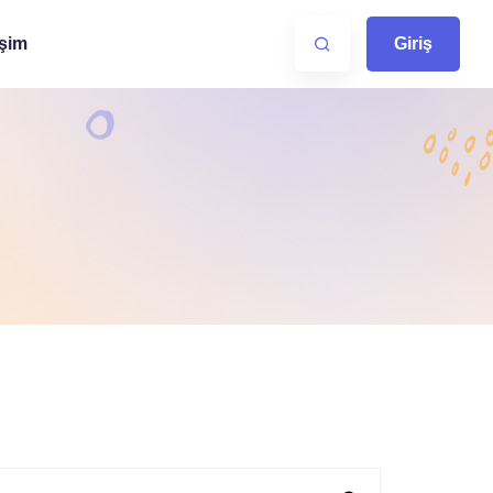
işim
Giriş