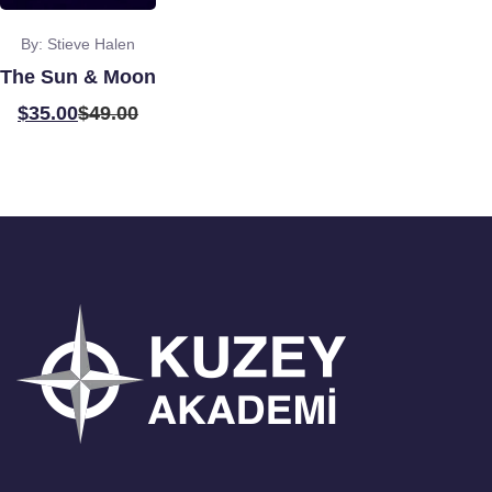
By: Stieve Halen
The Sun & Moon
$
35.00
$
49.00