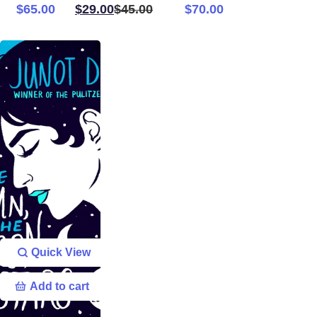
$
65.00
$
29.00
$
45.00
$
70.00
Quick View
Add to cart