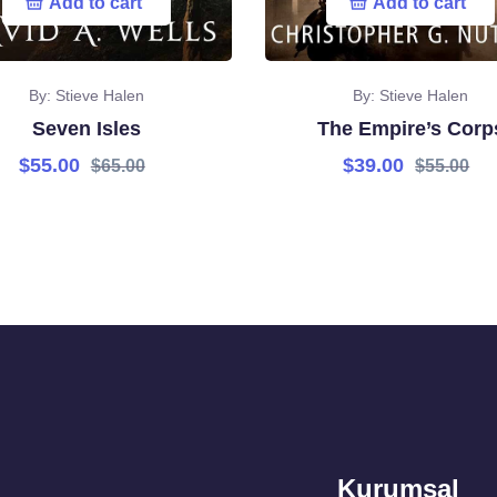
Add to cart
Add to cart
By: Stieve Halen
By: Stieve Halen
Seven Isles
The Empire’s Corp
$
55.00
$
39.00
$
65.00
$
55.00
Kurumsal