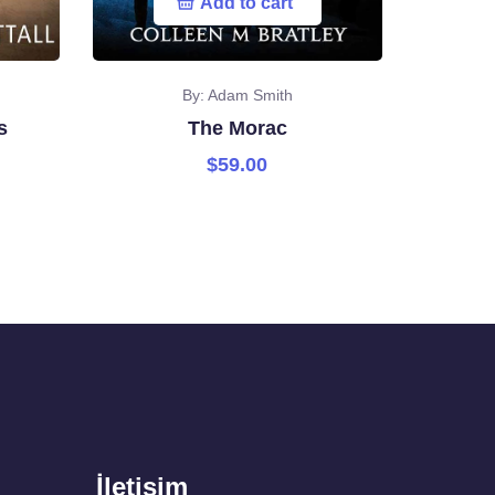
Add to cart
By: Adam Smith
s
The Morac
$
59.00
İletişim