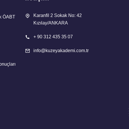
Karanfil 2 Sokak No: 42
ik ÖABT
Kızılay/ANKARA
+ 90 312 435 35 07
info@kuzeyakademi.com.tr
onuçları