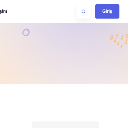
işim
Giriş