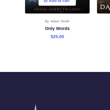
Add to cart
By: Adam Smith
Only Words
$
25.00