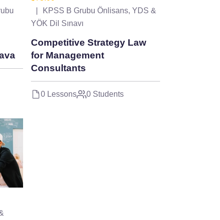
rubu
KPSS B Grubu Önlisans
,
YDS &
YÖK Dil Sınavı
Competitive Strategy Law
java
for Management
Consultants
0 Lessons
0 Students
 &