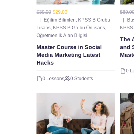
$39.00
$29.00
$69.0
Eğitim Bilimleri
,
KPSS B Grubu
Bus
Lisans
,
KPSS B Grubu Önlisans
,
KPSS A
Öğretmenlik Alan Bilgisi
The 
Master Course in Social
and 
Media Marketing Latest
Mast
Hacks
0 L
0 Lessons
0 Students