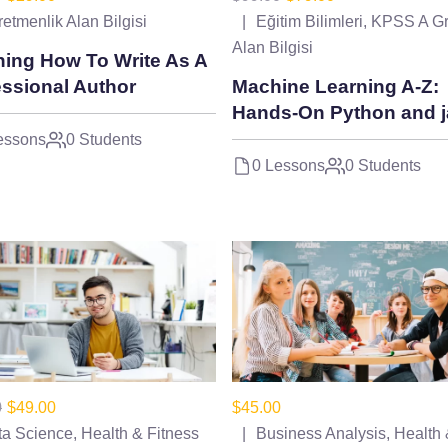
etmenlik Alan Bilgisi
Eğitim Bilimleri
,
KPSS A G
Alan Bilgisi
ning How To Write As A
essional Author
Machine Learning A-Z:
Hands-On Python and 
essons
0 Students
0 Lessons
0 Students
0
$49.00
$45.00
ta Science
,
Health & Fitness
Business Analysis
,
Health