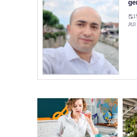
ge
1
0