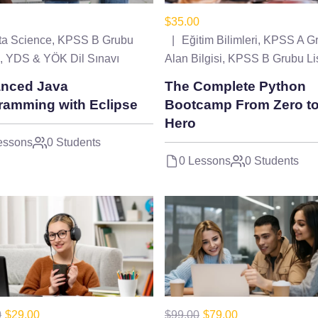
$35.00
ta Science
,
KPSS B Grubu
Eğitim Bilimleri
,
KPSS A G
,
YDS & YÖK Dil Sınavı
Alan Bilgisi
,
KPSS B Grubu Li
nced Java
The Complete Python
ramming with Eclipse
Bootcamp From Zero t
Hero
essons
0 Students
0 Lessons
0 Students
0
$29.00
$99.00
$79.00