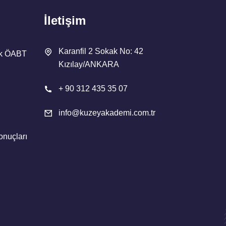
İletişim
Karanfil 2 Sokak No: 42
ik ÖABT
Kızılay/ANKARA
+ 90 312 435 35 07
info@kuzeyakademi.com.tr
onuçları