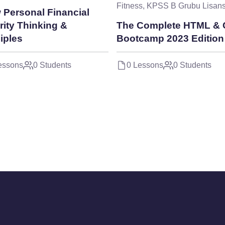
Fitness
,
KPSS B Grubu Lisan
 Personal Financial
rity Thinking &
The Complete HTML &
iples
Bootcamp 2023 Edition
essons
0 Students
0 Lessons
0 Students