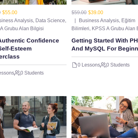
0
$55.00
$59.00
$39.00
iness Analysis
,
Data Science
,
Business Analysis
,
Eğitim
 Grubu Alan Bilgisi
Bilimleri
,
KPSS A Grubu Alan B
Authentic Confidence
Getting Started With P
Self-Esteem
And MySQL For Beginn
erclass
0 Lessons
0 Students
essons
0 Students