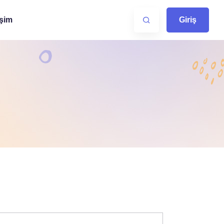
işim
Giriş