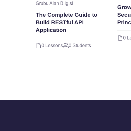
Grubu Alan Bilgisi
Grow
The Complete Guide to
Secu
Build RESTful API
Princ
Application
0 L
0 Lessons
0 Students