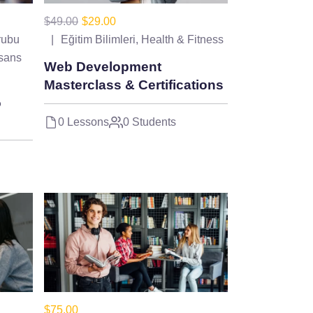
$49.00
$29.00
rubu
Eğitim Bilimleri
,
Health & Fitness
sans
Web Development
Masterclass & Certifications
o
0 Lessons
0 Students
$75.00