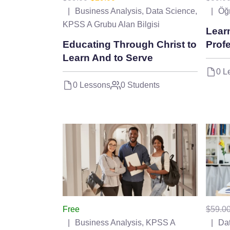
Business Analysis
,
Data Science
,
Öğr
KPSS A Grubu Alan Bilgisi
Lear
Educating Through Christ to
Prof
Learn And to Serve
0 L
0 Lessons
0 Students
Free
$59.0
Business Analysis
,
KPSS A
Da