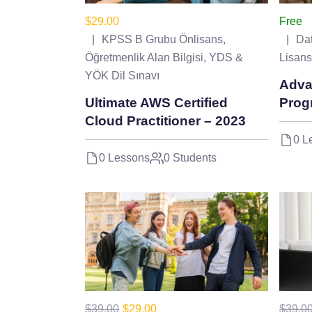
$29.00
Free
KPSS B Grubu Önlisans
,
Da
Öğretmenlik Alan Bilgisi
,
YDS &
Lisans
YÖK Dil Sınavı
Adva
Ultimate AWS Certified
Prog
Cloud Practitioner – 2023
0 L
0 Lessons
0 Students
$39.00
$29.00
$39.0